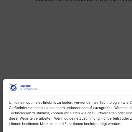
LEGRAND
Alte W
ERD- UND KULTURBAU E. K.
21357
Um dir ein optimales Erlebnis zu bieten, verwenden wir Technologien wie 
Geräteinformationen zu speichern und/oder darauf zuzugreifen. Wenn du d
Inh. Raymond Legrand
Tel: 
Technologien zustimmst, können wir Daten wie das Surfverhalten oder eind
E-Mai
dieser Website verarbeiten. Wenn du deine Zustimmung nicht erteilst oder 
können bestimmte Merkmale und Funktionen beeinträchtigt werden.
erdb