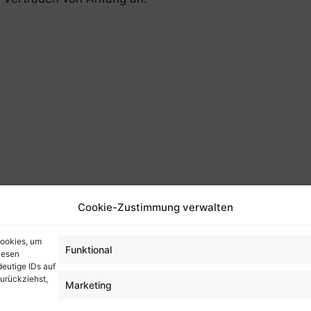
Cookie-Zustimmung verwalten
ittorfer Str. 6
Facebook
 Bardowick
Instagram
Cookies, um
Funktional
iesen
04131 121190
eutige IDs auf
l: info@legrand-
zurückziehst,
Marketing
au.de